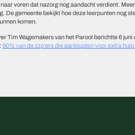
 naar voren dat nazorg nog aandacht verdient. Mee
g. De gemeente bekijkt hoe deze leerpunten nog ste
 kunnen komen.
ver Tim Wagemakers van het Parool berichtte 6 juni 
:
90% van de zzp’ers die aanklopten voor extra hulp