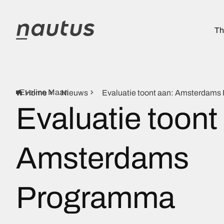
Th
Eveline Maan
Home
Nieuws
Evaluatie toont aan: Amsterdams 
Evaluatie toont
Amsterdams
Programma