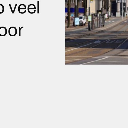
p veel
oor