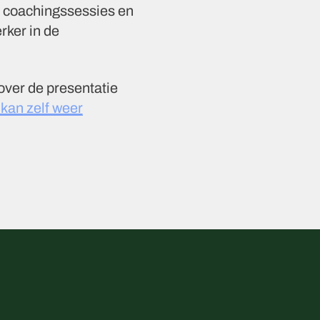
r coachingssessies en
rker in de
over de presentatie
 kan zelf weer