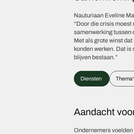
Nauturiaan Eveline Maa
“Door die crisis moes
samenwerking tussen de
Met als grote winst d
konden werken. Dat is s
blijven bestaan.”
Diensten
Thema'
Aandacht voo
Ondernemers voelden z