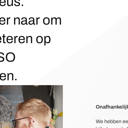
eus.
er naar om
beteren op
ISO
en.
Onafhankeli
We hebben e