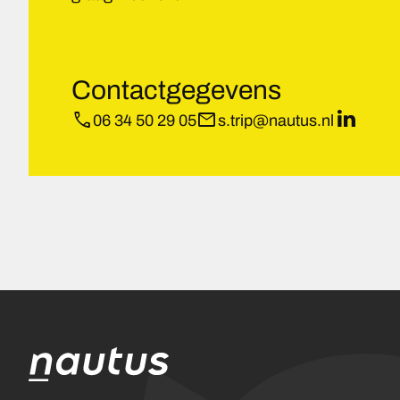
Contactgegevens
phone
mail
06 34 50 29 05
s.trip@nautus.nl
LinkedIn