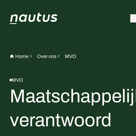
Th
Home
Over ons
MVO
MVO
Maatschappelij
verantwoord