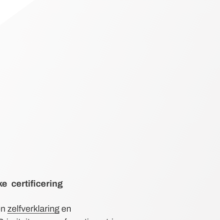
jke
certificering
en
zelfverklaring
en