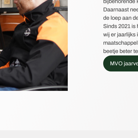
bijbehorende P
Daarnaast nee
de loep aan d
Sinds 2021 is 
wij er jaarlijk
maatschappeli
beetje beter 
MVO jaarve