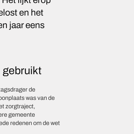
lost en het
n jaar eens
 gebruikt
ezagsdrager de
oonplaats was van de
 zorgtraject,
dere gemeente
oede redenen om de wet