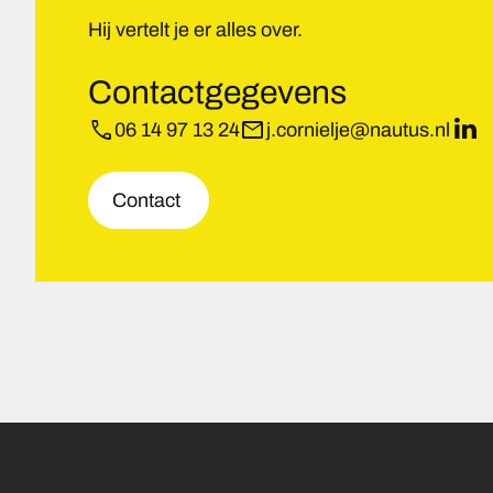
Hij vertelt je er alles over.
Contactgegevens
phone
mail
06 14 97 13 24
j.cornielje@nautus.nl
Link
Contact