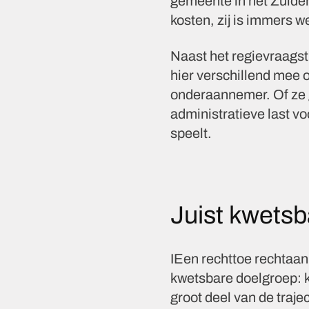
gemeente in het Zuiden
kosten, zij is immers w
Naast het regievraagst
hier verschillend mee o
onderaannemer. Of ze g
administratieve last v
speelt.
Juist kwetsb
IEen rechttoe rechtaan
kwetsbare doelgroep: k
groot deel van de traj