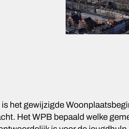
 is het gewijzigde Woonplaatsbeg
racht. Het WPB bepaald welke gem
antwoordelijk is voor de jeugdhulp. 