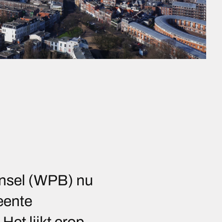
insel (WPB) nu
eente
Het lijkt erop