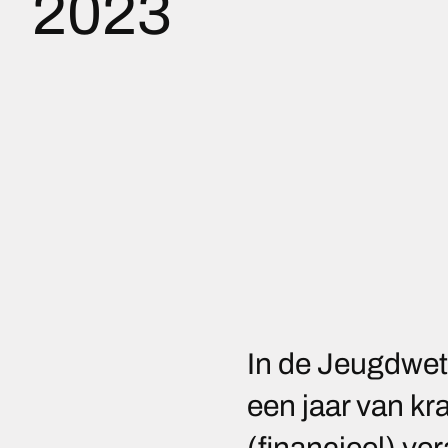
2023
In de Jeugdwet
een jaar van k
(financieel) ver