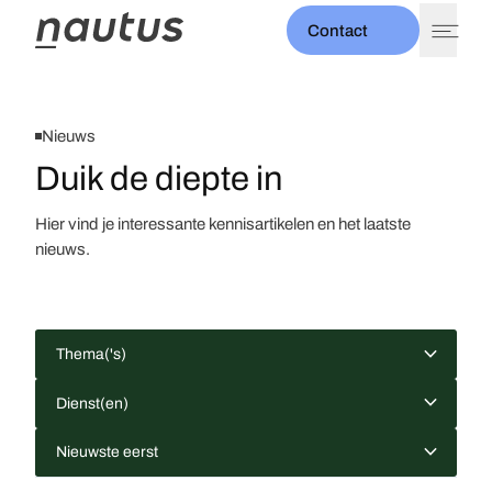
Contact
expand_more
Thema's
expand_more
Diensten
Nieuws
Projecten
Duik de diepte in
expand_more
Over ons
Nieuws
Hier vind je interessante kennisartikelen en het laatste
Evenementen
nieuws.
expand_more
Thema('s)
expand_more
Dienst(en)
expand_more
Nieuwste eerst