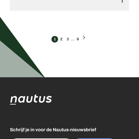
chevron_right
...
1
2
3
9
Schrijf je in voor de Nautus-nieuwsbrief