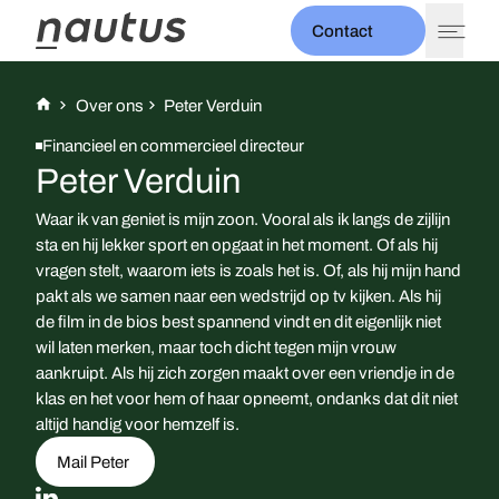
Contact
expand_more
Thema's
Over ons
Peter Verduin
expand_more
Diensten
Financieel en commercieel directeur
Projecten
Peter Verduin
expand_more
Over ons
Nieuws
Waar ik van geniet is mijn zoon. Vooral als ik langs de zijlijn
Evenementen
sta en hij lekker sport en opgaat in het moment. Of als hij
vragen stelt, waarom iets is zoals het is. Of, als hij mijn hand
pakt als we samen naar een wedstrijd op tv kijken. Als hij
de film in de bios best spannend vindt en dit eigenlijk niet
wil laten merken, maar toch dicht tegen mijn vrouw
aankruipt. Als hij zich zorgen maakt over een vriendje in de
klas en het voor hem of haar opneemt, ondanks dat dit niet
altijd handig voor hemzelf is.
Mail Peter
LinkedIn