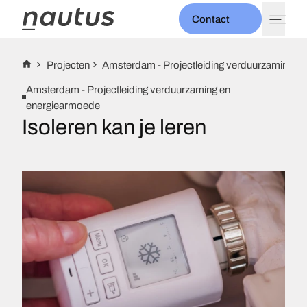
Contact
expand_more
Thema's
Projecten
Amsterdam - Projectleiding verduurzaming e
expand_more
Diensten
Amsterdam - Projectleiding verduurzaming en
Projecten
energiearmoede
expand_more
Over ons
Isoleren kan je leren
Nieuws
Evenementen