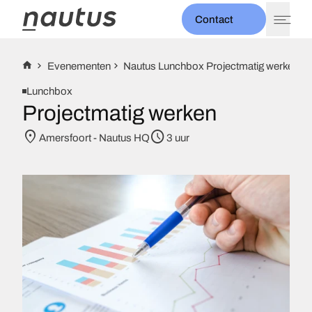
Contact
expand_more
Thema's
Evenementen
Nautus Lunchbox Projectmatig werken
expand_more
Diensten
Lunchbox
Projecten
Projectmatig werken
expand_more
Over ons
Nieuws
location_on
schedule
Amersfoort - Nautus HQ
3 uur
Evenementen