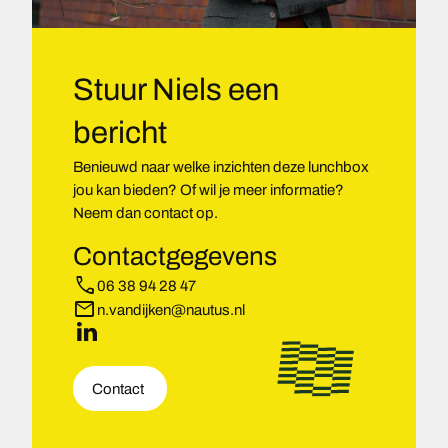
Stuur Niels een
bericht
Benieuwd naar welke inzichten deze lunchbox
jou kan bieden? Of wil je meer informatie?
Neem dan contact op.
Contactgegevens
phone
06 38 94 28 47
mail
n.vandijken@nautus.nl
LinkedIn
Contact