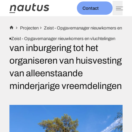
Contact
expand_more
Thema's
Projecten
Zeist - Opgavemanager nieuwkomers en vluch
expand_more
Diensten
Zeist - Opgavemanager nieuwkomers en vluchtelingen
Projecten
van inburgering tot het
expand_more
Over ons
Nieuws
organiseren van huisvesting
Evenementen
van alleenstaande
minderjarige vreemdelingen