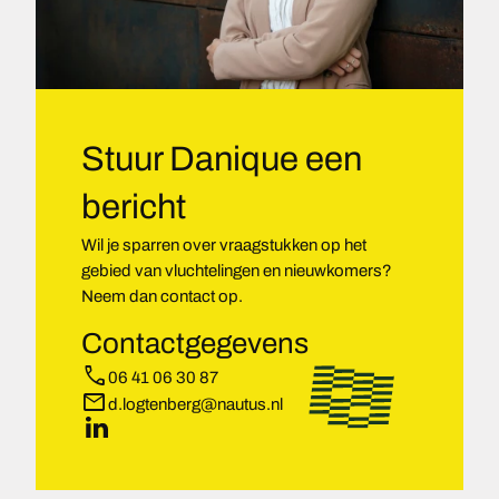
Stuur Danique een
bericht
Wil je sparren over vraagstukken op het
gebied van vluchtelingen en nieuwkomers?
Neem dan contact op.
Contactgegevens
phone
06 41 06 30 87
mail
d.logtenberg@nautus.nl
LinkedIn