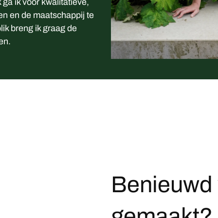
ga ik voor kwalitatieve,
n en de maatschappij te
lik breng ik graag de
en.
Benieuwd 
gemaakt?