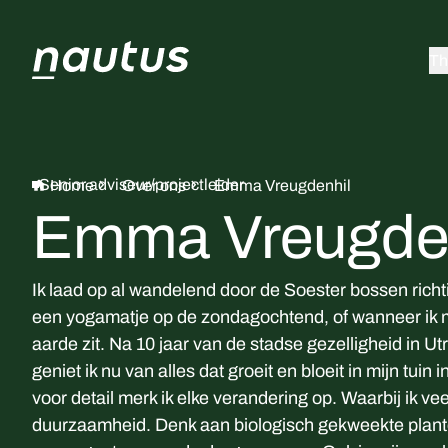
Th
Senior adviseur/projectleider
Home
Over ons
Emma Vreugdenhil
Emma Vreugde
Ik laad op al wandelend door de Soester bossen rich
een yogamatje op de zondagochtend, of wanneer ik m
aarde zit. Na 10 jaar van de stadse gezelligheid in U
geniet ik nu van alles dat groeit en bloeit in mijn tuin
voor detail merk ik elke verandering op. Waarbij ik v
duurzaamheid. Denk aan biologisch gekweekte plant