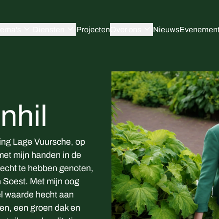
expand_more
expand_more
expand_more
ema's
Diensten
Projecten
Over ons
Nieuws
Evenemen
nhil
ting Lage Vuursche, op
et mijn handen in de
trecht te hebben genoten,
 in Soest. Met mijn oog
eel waarde hecht aan
en, een groen dak en